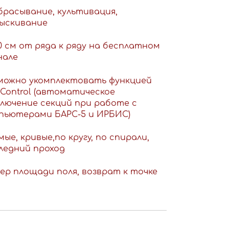
брасывание, культивация,
ыскивание
20 см от ряда к ряду на бесплатном
нале
можно укомплектовать функцией
tControl (автоматическое
лючение секций при работе с
пьютерами БАРС-5 и ИРБИС)
мые, кривые,по кругу, по спирали,
ледний проход
ер площади поля, возврат к точке