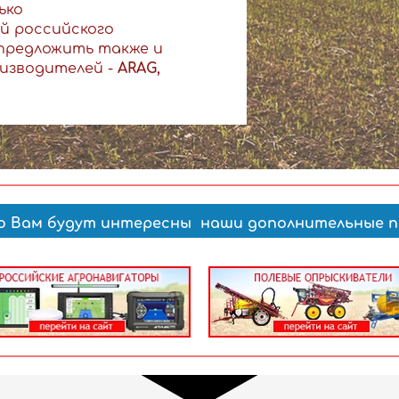
ько
й российского
предложить также и
изводителей -
ARAG,
о Вам будут интересны наши дополнительные п