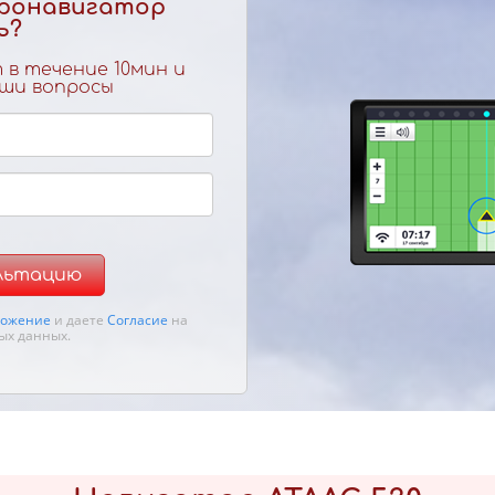
гронавигатор
ь?
в течение 10мин и
ши вопросы
ультацию
ожение
и даете
Согласие
на
ых данных.