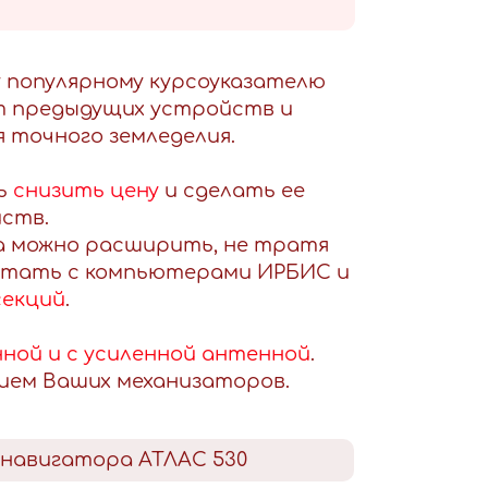
у популярному курсоуказателю
т предыдущих устройств и
 точного земледелия.
сь
снизить цену
и сделать ее
йств.
а можно расширить, не тратя
ботать с компьютерами ИРБИС и
секций
.
ной и с усиленной антенной
.
нием Ваших механизаторов.
навигатора АТЛАС 530