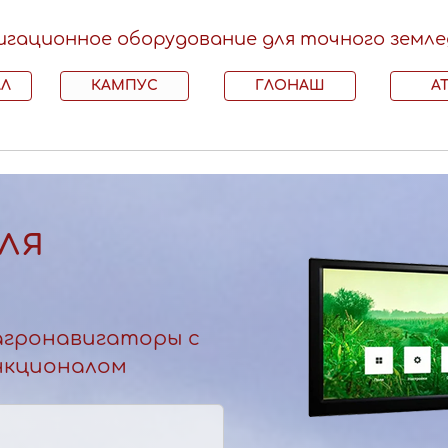
игационное оборудование для точного земле
АЛ
КАМПУС
ГЛОНАШ
А
ля
агронавигаторы с
нкционалом