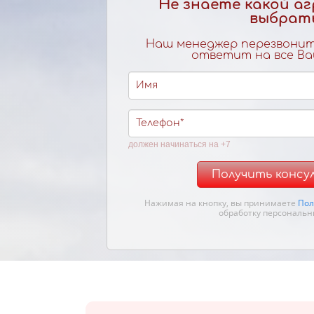
Не знаете какой а
выбрат
Наш менеджер перезвонит 
ответит на все Ва
должен начинаться на +7
Получить конс
Нажимая на кнопку, вы принимаете
Пол
обработку персональн