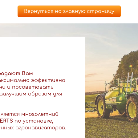
Вернуться на главную страницу
родают Вам
аксимально эффективно
чи и посоветовать
аилучшим образом для
вляется многолетний
PERTS
по установке,
енных агронавигаторов.