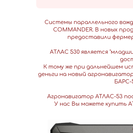
Системы параллельного вожде
COMMANDER. В новых прод
предоставили фермер
АТЛАС 530 является "младши
дост
К тому же при дальнейшем и
деньги на новый агронавигато
БАРС-
Агронавигатор АТЛАС-53 по
У нас Вы можете купить А