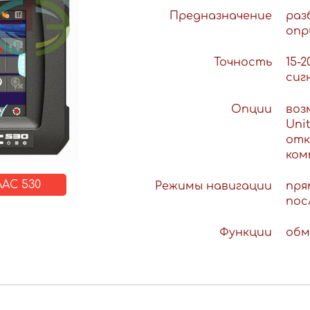
Предназначение
раз
опр
Точность
15-
сиг
Опции
воз
Uni
отк
ком
АС 530
Режимы навигации
пря
пос
Функции
обм