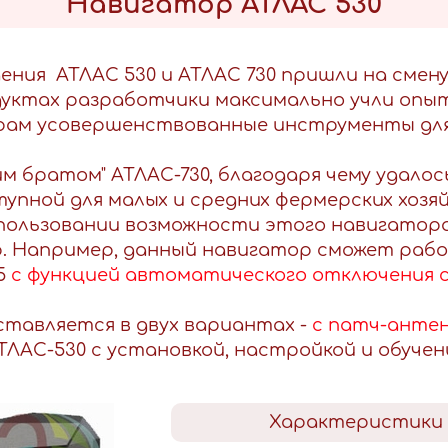
Навигатор АТЛАС 530
ния АТЛАС 530 и АТЛАС 730 пришли на смен
уктах разработчики максимально учли опы
ам усовершенствованные инструменты для
м братом" АТЛАС-730, благодаря чему удало
упной для малых и средних фермерских хозя
спользовании возможности этого навигатор
р. Например, данный навигатор сможет ра
5
с функцией автоматического отключения 
ставляется в двух вариантах -
с патч-антен
ТЛАС-530 с установкой, настройкой и обуче
Характеристики 