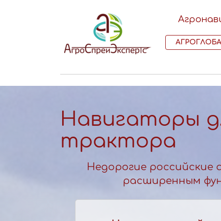
Агронав
АГРОГЛОБ
Навигаторы д
трактора
Недорогие российские 
расширенным фу