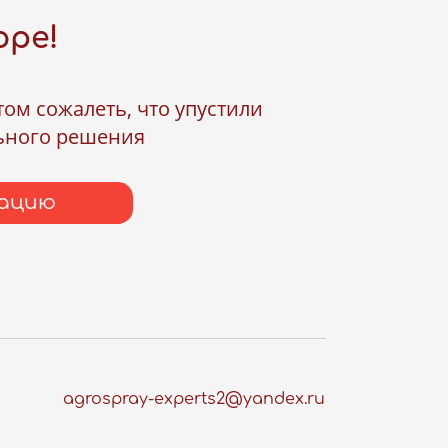
оре!
м сожалеть, что упустили
ьного решения
тацию
agrospray-experts2@yandex.ru